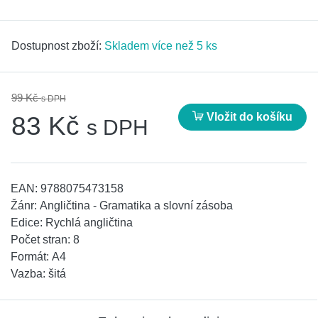
Dostupnost zboží:
Skladem více než 5 ks
99 Kč
s DPH
Vložit do košíku
83 Kč
s DPH
EAN:
9788075473158
Žánr:
Angličtina - Gramatika a slovní zásoba
Edice:
Rychlá angličtina
Počet stran:
8
Formát:
A4
Vazba:
šitá