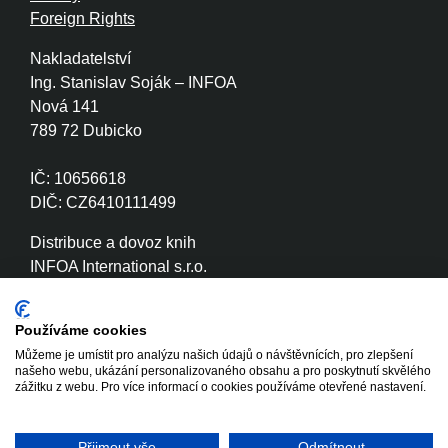
Foreign Rights
Nakladatelství
Ing. Stanislav Soják – INFOA
Nová 141
789 72 Dubicko
IČ: 10656618
DIČ: CZ6410111499
Distribuce a dovoz knih
INFOA International s.r.o.
Družstevní 280
789 72 Dubicko
Používáme cookies
Můžeme je umístit pro analýzu našich údajů o návštěvnících, pro zlepšení
IČ: 26870886
našeho webu, ukázání personalizovaného obsahu a pro poskytnutí skvělého
DIČ: CZ26870886
zážitku z webu. Pro více informací o cookies používáme otevřené nastavení.
Přijmout vše
Odmítnout