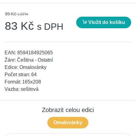
99 Kč
s DPH
Vložit do košíku
83 Kč
s DPH
EAN:
8594184925065
Žánr:
Čeština - Ostatní
Edice:
Omalovánky
Počet stran:
64
Formát:
165x208
Vazba:
sešitová
Zobrazit celou edici
Omalovánky