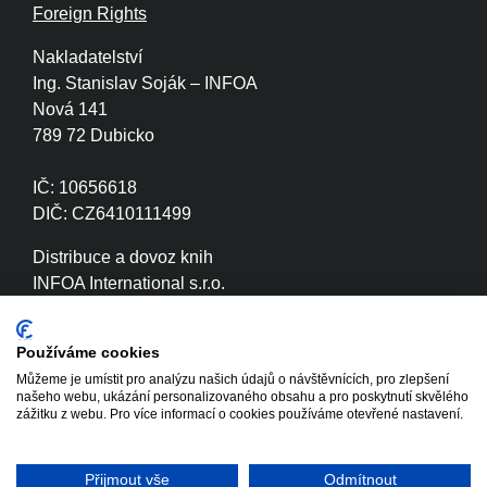
Foreign Rights
Nakladatelství
Ing. Stanislav Soják – INFOA
Nová 141
789 72 Dubicko
IČ: 10656618
DIČ: CZ6410111499
Distribuce a dovoz knih
INFOA International s.r.o.
Družstevní 280
789 72 Dubicko
Používáme cookies
Můžeme je umístit pro analýzu našich údajů o návštěvnících, pro zlepšení
IČ: 26870886
našeho webu, ukázání personalizovaného obsahu a pro poskytnutí skvělého
DIČ: CZ26870886
zážitku z webu. Pro více informací o cookies používáme otevřené nastavení.
Přijmout vše
Odmítnout