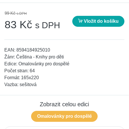
99 Kč
s DPH
Vložit do košíku
83 Kč
s DPH
EAN:
8594184925010
Žánr:
Čeština - Knihy pro děti
Edice:
Omalovánky pro dospělé
Počet stran:
64
Formát:
165x220
Vazba:
sešitová
Zobrazit celou edici
Omalovánky pro dospělé