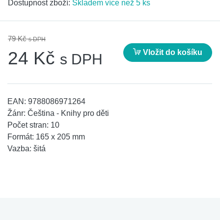
Dostupnost zboží:
Skladem více než 5 ks
79 Kč
s DPH
Vložit do košíku
24 Kč
s DPH
EAN:
9788086971264
Žánr:
Čeština - Knihy pro děti
Počet stran:
10
Formát:
165 x 205 mm
Vazba:
šitá