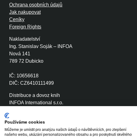
Ochrana osobních údajů
Jak nakupovat
Ceníky
Foreign Rights
Nakladatelství
Ing. Stanislav Soják – INFOA
Nová 141
789 72 Dubicko
IČ: 10656618
DIČ: CZ6410111499
Distribuce a dovoz knih
INFOA International s.r.o.
Družstevní 280
789 72 Dubicko
Používáme cookies
Můžeme je umístit pro analýzu našich údajů o návštěvnících, pro zlepšení
IČ: 26870886
našeho webu, ukázání personalizovaného obsahu a pro poskytnutí skvělého