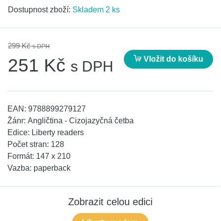
Dostupnost zboží:
Skladem 2 ks
299 Kč
s DPH
Vložit do košíku
251 Kč
s DPH
EAN:
9788899279127
Žánr:
Angličtina - Cizojazyčná četba
Edice:
Liberty readers
Počet stran:
128
Formát:
147 x 210
Vazba:
paperback
Zobrazit celou edici