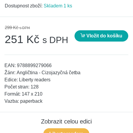
Dostupnost zboží:
Skladem 1 ks
299 Kč
s DPH
Vložit do košíku
251 Kč
s DPH
EAN:
9788899279066
Žánr:
Angličtina - Cizojazyčná četba
Edice:
Liberty readers
Počet stran:
128
Formát:
147 x 210
Vazba:
paperback
Zobrazit celou edici