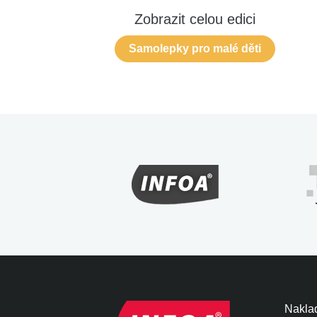
Zobrazit celou edici
Samolepky pro malé děti
Naklad