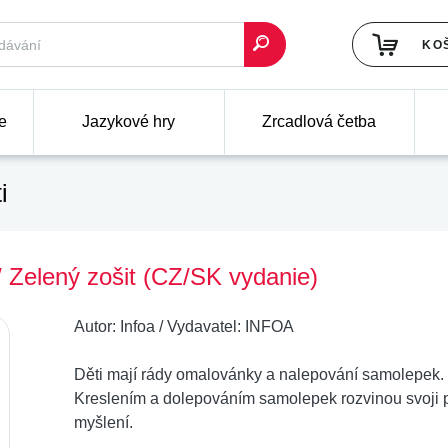
KO
e
Jazykové hry
Zrcadlová četba
i
/ Zelený zošit (CZ/SK vydanie)
Autor:
Infoa
/
Vydavatel:
INFOA
Děti mají rády omalovánky a nalepování samolepek. V
Kreslením a dolepováním samolepek rozvinou svoji p
myšlení.