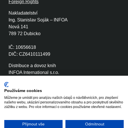
Foreign Rights
Nakladatelství
Ing. Stanislav Soják – INFOA
Nová 141
789 72 Dubicko
IČ: 10656618
DIČ: CZ6410111499
Distribuce a dovoz knih
INFOA International s.r.o.
Družstevní 280
789 72 Dubicko
Používáme cookies
Můžeme je umístit pro analýzu našich údajů o návštěvnících, pro zlepšení
IČ: 26870886
našeho webu, ukázání personalizovaného obsahu a pro poskytnutí skvělého
DIČ: CZ26870886
zážitku z webu. Pro více informací o cookies používáme otevřené nastavení.
Přijmout vše
Odmítnout
Copyright © 2020 - 2026 INFOA
Tvorba www stránek