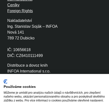
Ceníky
Foreign Rights
Nakladatelství
Ing. Stanislav Soják – INFOA
Nová 141
789 72 Dubicko
IČ: 10656618
DIČ: CZ6410111499
Distribuce a dovoz knih
INFOA International s.r.o.
Družstevní 280
789 72 Dubicko
Používáme cookies
Můžeme je umístit pro analýzu našich údajů o návštěvnících, pro zlepšení
IČ: 26870886
našeho webu, ukázání personalizovaného obsahu a pro poskytnutí skvělého
DIČ: CZ26870886
zážitku z webu. Pro více informací o cookies používáme otevřené nastavení.