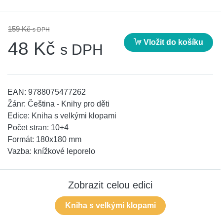
159 Kč
s DPH
Vložit do košíku
48 Kč
s DPH
EAN:
9788075477262
Žánr:
Čeština - Knihy pro děti
Edice:
Kniha s velkými klopami
Počet stran:
10+4
Formát:
180x180 mm
Vazba:
knížkové leporelo
Zobrazit celou edici
Kniha s velkými klopami