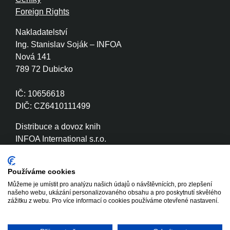
Foreign Rights
Nakladatelství
Ing. Stanislav Soják – INFOA
Nová 141
789 72 Dubicko
IČ: 10656618
DIČ: CZ6410111499
Distribuce a dovoz knih
INFOA International s.r.o.
Družstevní 280
789 72 Dubicko
Používáme cookies
Můžeme je umístit pro analýzu našich údajů o návštěvnících, pro zlepšení
IČ: 26870886
našeho webu, ukázání personalizovaného obsahu a pro poskytnutí skvělého
DIČ: CZ26870886
zážitku z webu. Pro více informací o cookies používáme otevřené nastavení.