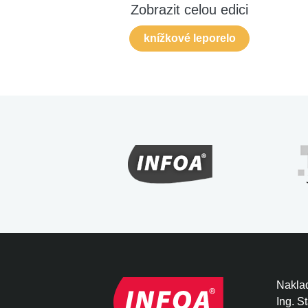
Zobrazit celou edici
knížkové leporelo
Naklad
Ing. S