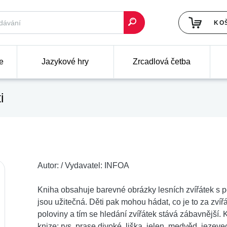
KO
e
Jazykové hry
Zrcadlová četba
i
Autor:
/
Vydavatel:
INFOA
Kniha obsahuje barevné obrázky lesních zvířátek s pop
jsou užitečná. Děti pak mohou hádat, co je to za zvíř
poloviny a tím se hledání zvířátek stává zábavnější. 
knize: rys, prase divoké, liška, jelen, medvěd, jezevec,