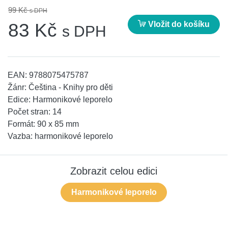
99 Kč
s DPH
Vložit do košíku
83 Kč
s DPH
EAN:
9788075475787
Žánr:
Čeština - Knihy pro děti
Edice:
Harmonikové leporelo
Počet stran:
14
Formát:
90 x 85 mm
Vazba:
harmonikové leporelo
Zobrazit celou edici
Harmonikové leporelo