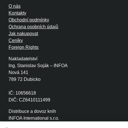
O nás
Kontakty
Obchodní podmínky
Ochrana osobních údajů
Jak nakupovat
Ceníky
Foreign Rights
Nakladatelství
Ing. Stanislav Soják – INFOA
Nová 141
789 72 Dubicko
IČ: 10656618
DIČ: CZ6410111499
Distribuce a dovoz knih
INFOA International s.r.o.
Družstevní 280