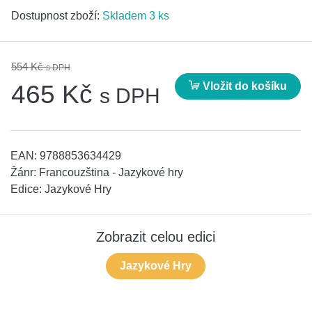
Dostupnost zboží:
Skladem 3 ks
554 Kč
s DPH
Vložit do košíku
465 Kč
s DPH
EAN:
9788853634429
Žánr:
Francouzština - Jazykové hry
Edice:
Jazykové Hry
Zobrazit celou edici
Jazykové Hry