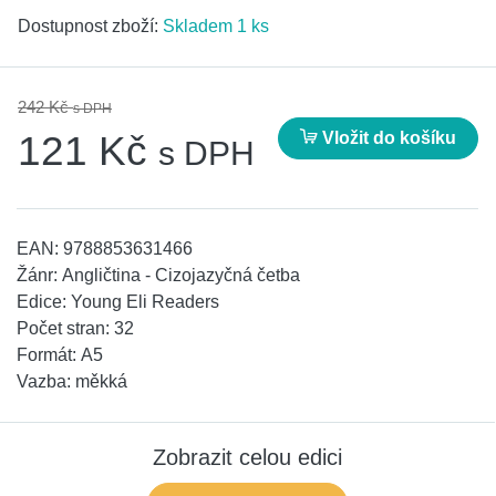
Dostupnost zboží:
Skladem 1 ks
242 Kč
s DPH
Vložit do košíku
121 Kč
s DPH
EAN:
9788853631466
Žánr:
Angličtina - Cizojazyčná četba
Edice:
Young Eli Readers
Počet stran:
32
Formát:
A5
Vazba:
měkká
Zobrazit celou edici