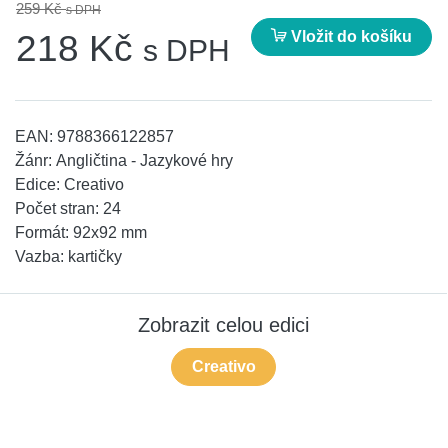
259 Kč
s DPH
Vložit do košíku
218 Kč
s DPH
EAN:
9788366122857
Žánr:
Angličtina - Jazykové hry
Edice:
Creativo
Počet stran:
24
Formát:
92x92 mm
Vazba:
kartičky
Zobrazit celou edici
Creativo