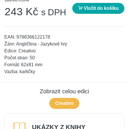
289 Kč
s DPH
Vložit do košíku
243 Kč
s DPH
EAN:
9788366122178
Žánr:
Angličtina - Jazykové hry
Edice:
Creativo
Počet stran:
50
Formát:
62x81 mm
Vazba:
kartičky
Zobrazit celou edici
Creativo
UKÁZKY Z KNIHY