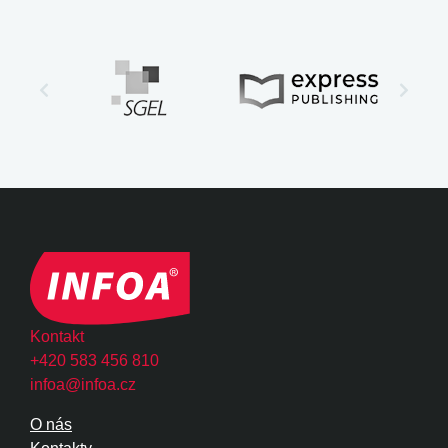
Kontakt
+420 583 456 810
infoa@infoa.cz
O nás