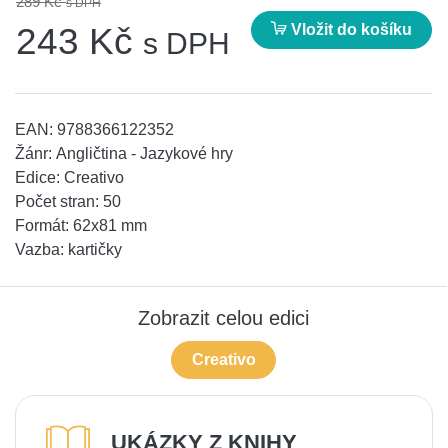
289 Kč
s DPH
Vložit do košíku
243 Kč
s DPH
EAN:
9788366122352
Žánr:
Angličtina - Jazykové hry
Edice:
Creativo
Počet stran:
50
Formát:
62x81 mm
Vazba:
kartičky
Zobrazit celou edici
Creativo
UKÁZKY Z KNIHY