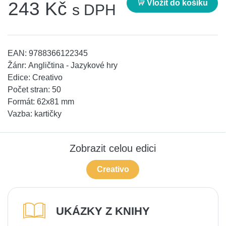
Vložit do košíku
243 Kč
s DPH
EAN:
9788366122345
Žánr:
Angličtina - Jazykové hry
Edice:
Creativo
Počet stran:
50
Formát:
62x81 mm
Vazba:
kartičky
Zobrazit celou edici
Creativo
UKÁZKY Z KNIHY