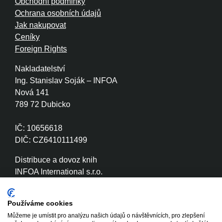
Obchodní podmínky
Ochrana osobních údajů
Jak nakupovat
Ceníky
Foreign Rights
Nakladatelství
Ing. Stanislav Soják – INFOA
Nová 141
789 72 Dubicko
IČ: 10656618
DIČ: CZ6410111499
Distribuce a dovoz knih
INFOA International s.r.o.
Družstevní 280
789 72 Dubicko
Používáme cookies
Můžeme je umístit pro analýzu našich údajů o návštěvnících, pro zlepšení
IČ: 26870886