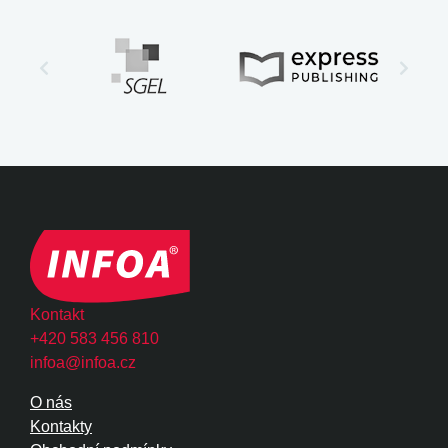
Kontakt
+420 583 456 810
infoa@infoa.cz
O nás
Kontakty