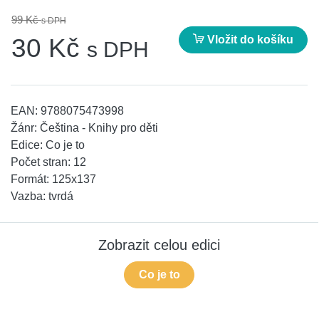
99 Kč
s DPH
Vložit do košíku
30 Kč
s DPH
EAN:
9788075473998
Žánr:
Čeština - Knihy pro děti
Edice:
Co je to
Počet stran:
12
Formát:
125x137
Vazba:
tvrdá
Zobrazit celou edici
Co je to