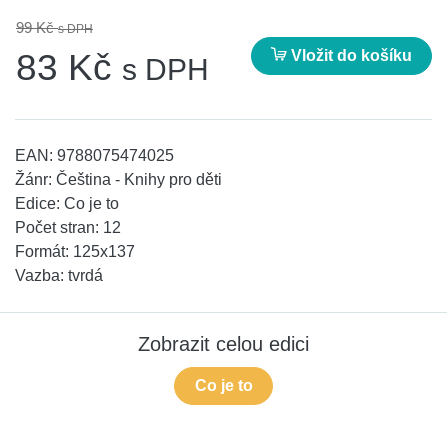
99 Kč
s DPH
Vložit do košíku
83 Kč
s DPH
EAN:
9788075474025
Žánr:
Čeština - Knihy pro děti
Edice:
Co je to
Počet stran:
12
Formát:
125x137
Vazba:
tvrdá
Zobrazit celou edici
Co je to