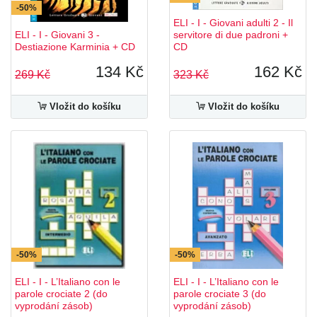
-50%
ELI - I - Giovani adulti 2 - Il
ELI - I - Giovani 3 -
servitore di due padroni +
Destiazione Karminia + CD
CD
134 Kč
162 Kč
269 Kč
323 Kč
Vložit do košíku
Vložit do košíku
-50%
-50%
ELI - I - L’Italiano con le
ELI - I - L’Italiano con le
parole crociate 2 (do
parole crociate 3 (do
vyprodání zásob)
vyprodání zásob)