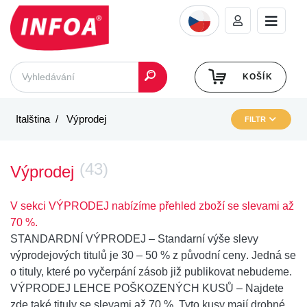
KOŠÍK
Italština
Výprodej
FILTR
(43)
Výprodej
V sekci VÝPRODEJ nabízíme přehled zboží se slevami až
70 %.
STANDARDNÍ VÝPRODEJ
– Standarní výše slevy
výprodejových titulů je
30 – 50 % z původní ceny
. Jedná se
o tituly, které po vyčerpání zásob již publikovat nebudeme.
VÝPRODEJ LEHCE POŠKOZENÝCH KUSŮ
– Najdete
zde také
tituly se slevami až 70 %
. Tyto kusy mají drobné