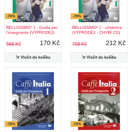
-70%
-70%
BELLISSIMO! 1 - Guida per
BELLISSIMO! 1 - učebnice
l’insegnante (VÝPRODEJ)
(VÝPRODEJ - CHYBÍ CD)
170 Kč
212 Kč
566 Kč
708 Kč
Vložit do košíku
Vložit do košíku
-70%
-70%