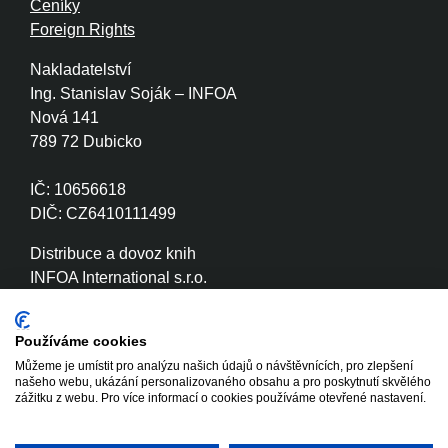
Ceníky
Foreign Rights
Nakladatelství
Ing. Stanislav Soják – INFOA
Nová 141
789 72 Dubicko
IČ: 10656618
DIČ: CZ6410111499
Distribuce a dovoz knih
INFOA International s.r.o.
Družstevní 280
789 72 Dubicko
Používáme cookies
Můžeme je umístit pro analýzu našich údajů o návštěvnících, pro zlepšení
IČ: 26870886
našeho webu, ukázání personalizovaného obsahu a pro poskytnutí skvělého
DIČ: CZ26870886
zážitku z webu. Pro více informací o cookies používáme otevřené nastavení.