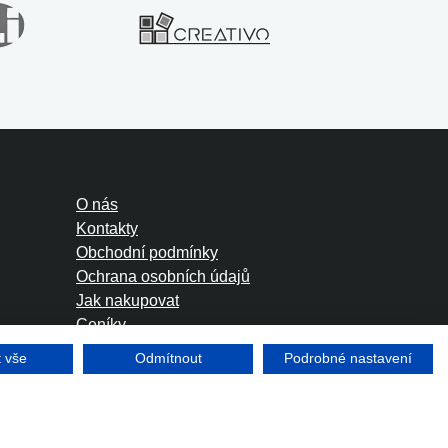
O nás
Kontakty
Obchodní podmínky
Ochrana osobních údajů
Jak nakupovat
Ceníky
Foreign Rights
t vše
Odmítnout
Podrobné nastavení
Tvorba www stránek
Winternet