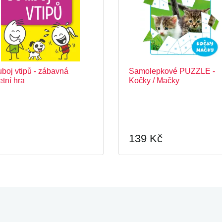
boj vtipů - zábavná
Samolepkové PUZZLE -
etní hra
Kočky / Mačky
139 Kč