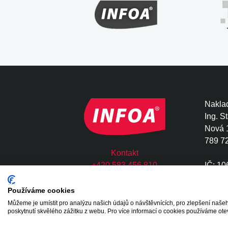
Naklad
Ing. S
Nová 
789 7
Kontakt
+420 583 456 810
IČ: 1
infoa@infoa.cz
DIČ: 
Používáme cookies
Můžeme je umístit pro analýzu našich údajů o návštěvnících, pro zlepšení na
Copyright © 2020 - 2026 INFOA International s.
poskytnutí skvělého zážitku z webu. Pro více informací o cookies používáme ote