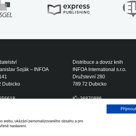
atelství
Distribuce a dovoz knih
tanislav Soják – INFOA
INFOA International s.r.o.
141
Družstevní 280
2 Dubicko
789 72 Dubicko
0656618
IČ: 26870886
CZ6410111499
DIČ: CZ26870886
Přijmou
šeho webu, ukázání personalizovaného obsahu a pro
r.o.
vřené nastavení.