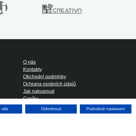
O nás
Kontakty
Obchodní podmínky
Ochrana osobních údajů
Jak nakupovat
Ceníky
Foreign Rights
t vše
Odmítnout
Podrobné nastavení
Tvorba www stránek
Winternet