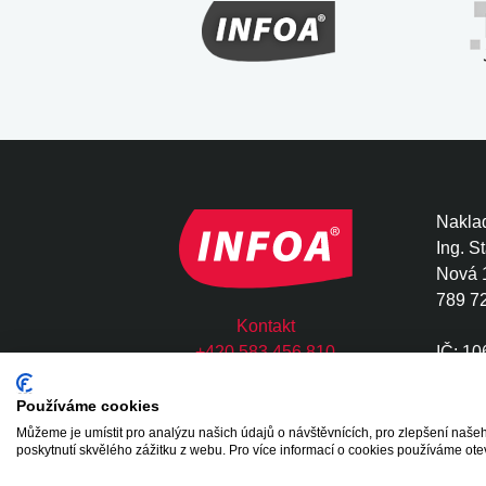
Naklad
Ing. S
Nová 
789 7
Kontakt
+420 583 456 810
IČ: 1
infoa@infoa.cz
DIČ: 
Používáme cookies
Můžeme je umístit pro analýzu našich údajů o návštěvnících, pro zlepšení na
Copyright © 2020 - 2026 INFOA International s.
poskytnutí skvělého zážitku z webu. Pro více informací o cookies používáme ote