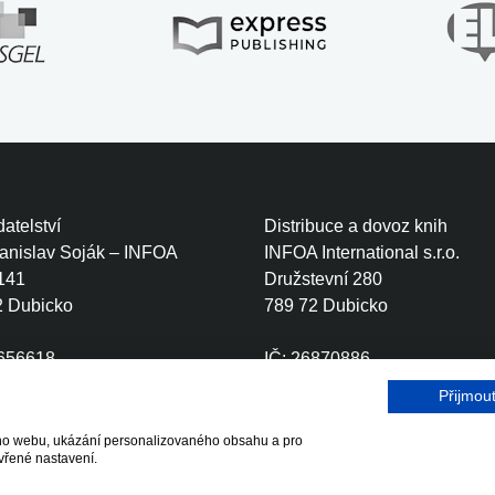
atelství
Distribuce a dovoz knih
tanislav Soják – INFOA
INFOA International s.r.o.
141
Družstevní 280
2 Dubicko
789 72 Dubicko
0656618
IČ: 26870886
CZ6410111499
DIČ: CZ26870886
Přijmou
šeho webu, ukázání personalizovaného obsahu a pro
r.o.
vřené nastavení.