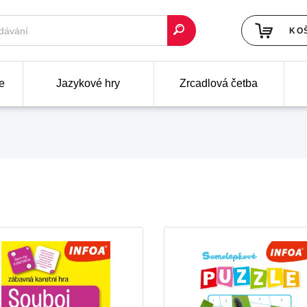
KO
e
Jazykové hry
Zrcadlová četba