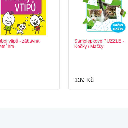
boj vtipů - zábavná
Samolepkové PUZZLE -
etní hra
Kočky / Mačky
139 Kč