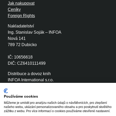
Jak nakupovat
Ceníky
Foreign Rights
Nakladatelství
Ing. Stanislav Soják – INFOA
Nová 141
789 72 Dubicko
IČ: 10656618
DIČ: CZ6410111499
Distribuce a dovoz knih
INFOA International s.r.o.
Družstevní 280
789 72 Dubicko
Používáme cookies
Můžeme je umístit pro analýzu našich údajů o návštěvnících, pro zlepšení
IČ: 26870886
našeho webu, ukázání personalizovaného obsahu a pro poskytnutí skvělého
DIČ: CZ26870886
zážitku z webu. Pro více informací o cookies používáme otevřené nastavení.