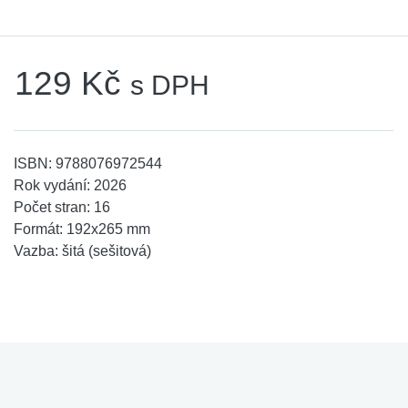
129 Kč
s DPH
ISBN:
9788076972544
Rok vydání:
2026
Počet stran:
16
Formát:
192x265 mm
Vazba:
šitá (sešitová)