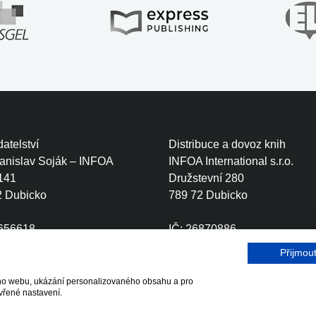
atelství
Distribuce a dovoz knih
tanislav Soják – INFOA
INFOA International s.r.o.
141
Družstevní 280
2 Dubicko
789 72 Dubicko
0656618
IČ: 26870886
CZ6410111499
DIČ: CZ26870886
Přijmou
šeho webu, ukázání personalizovaného obsahu a pro
r.o.
vřené nastavení.