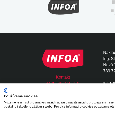
Naklad
Ing. S
Nová 
789 7
Kontakt
+420 583 456 810
IČ: 1
infoa@infoa.cz
DIČ: 
Používáme cookies
Můžeme je umístit pro analýzu našich údajů o návštěvnících, pro zlepšení na
Copyright © 2020 - 2026 INFOA International s.
poskytnutí skvělého zážitku z webu. Pro více informací o cookies používáme ote