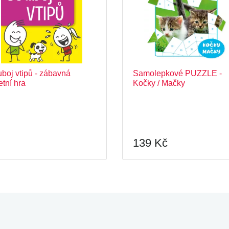
boj vtipů - zábavná
Samolepkové PUZZLE -
etní hra
Kočky / Mačky
139 Kč