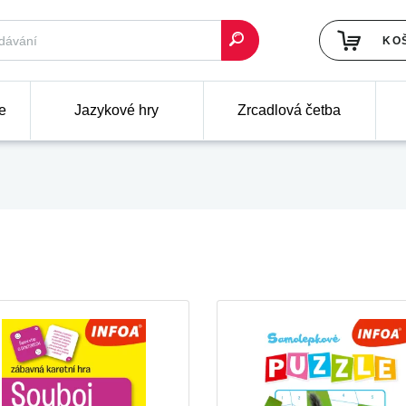
KO
e
Jazykové hry
Zrcadlová četba