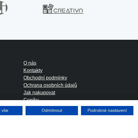
O nás
Kontakty
Obchodní podmínky
Ochrana osobních údajů
Jak nakupovat
Ceníky
Foreign Rights
t vše
Odmítnout
Podrobné nastavení
Tvorba www stránek
Winternet