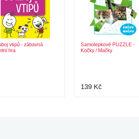
boj vtipů - zábavná
Samolepkové PUZZLE -
etní hra
Kočky / Mačky
139 Kč