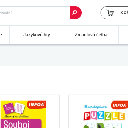
KO
e
Jazykové hry
Zrcadlová četba