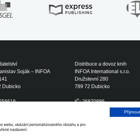
atelství
Distribuce a dovoz knih
tanislav Soják – INFOA
INFOA International s.r.o.
141
Družstevní 280
2 Dubicko
789 72 Dubicko
0656618
IČ: 26870886
CZ6410111499
DIČ: CZ26870886
Přijmou
šeho webu, ukázání personalizovaného obsahu a pro
r.o.
vřené nastavení.