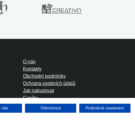
O nás
Kontakty
Obchodní podmínky
Ochrana osobních údajů
Jak nakupovat
Ceníky
Foreign Rights
t vše
Odmítnout
Podrobné nastavení
Tvorba www stránek
Winternet