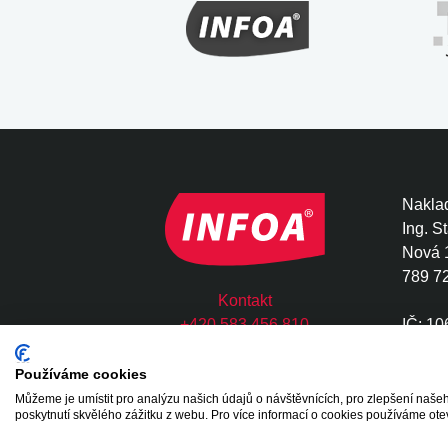
Naklad
Ing. S
Nová 
789 7
Kontakt
+420 583 456 810
IČ: 1
infoa@infoa.cz
DIČ: 
Používáme cookies
Můžeme je umístit pro analýzu našich údajů o návštěvnících, pro zlepšení na
Copyright © 2020 - 2026 INFOA International s.
poskytnutí skvělého zážitku z webu. Pro více informací o cookies používáme ote