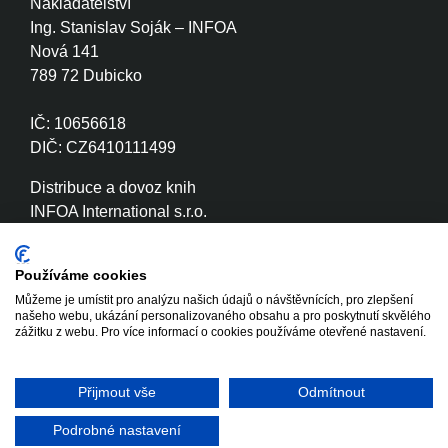
Nakladatelství
Ing. Stanislav Soják – INFOA
Nová 141
789 72 Dubicko
IČ: 10656618
DIČ: CZ6410111499
Distribuce a dovoz knih
INFOA International s.r.o.
Družstevní 280
789 72 Dubicko
Používáme cookies
Můžeme je umístit pro analýzu našich údajů o návštěvnících, pro zlepšení
IČ: 26870886
našeho webu, ukázání personalizovaného obsahu a pro poskytnutí skvělého
DIČ: CZ26870886
zážitku z webu. Pro více informací o cookies používáme otevřené nastavení.
Přijmout vše
Odmítnout
Copyright © 2020 - 2026 INFOA
Tvorba www stránek
International s.r.o.
Winternet
Podrobné nastavení