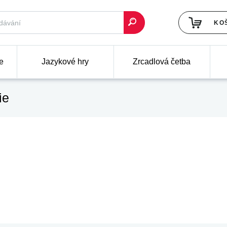
KO
e
Jazykové hry
Zrcadlová četba
ie