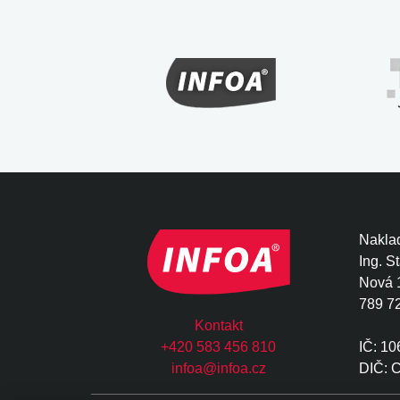
Naklad
Ing. S
Nová 
789 7
Kontakt
+420 583 456 810
IČ: 1
infoa@infoa.cz
DIČ: 