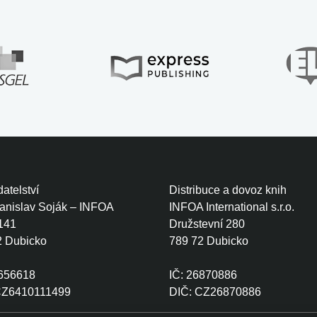
atelství
Distribuce a dovoz knih
tanislav Soják – INFOA
INFOA International s.r.o.
141
Družstevní 280
2 Dubicko
789 72 Dubicko
0656618
IČ: 26870886
CZ6410111499
DIČ: CZ26870886