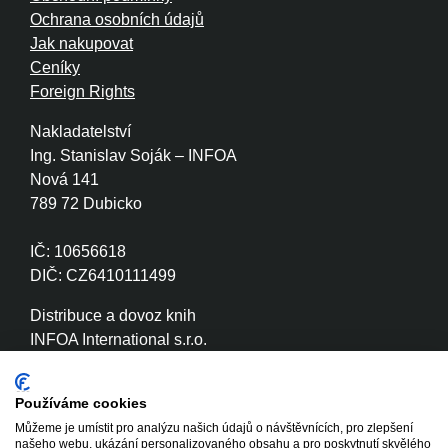
Ochrana osobních údajů
Jak nakupovat
Ceníky
Foreign Rights
Nakladatelství
Ing. Stanislav Soják – INFOA
Nová 141
789 72 Dubicko
IČ: 10656618
DIČ: CZ6410111499
Distribuce a dovoz knih
INFOA International s.r.o.
Družstevní 280
789 72 Dubicko
Používáme cookies
Můžeme je umístit pro analýzu našich údajů o návštěvnících, pro zlepšení
IČ: 26870886
našeho webu, ukázání personalizovaného obsahu a pro poskytnutí skvělého