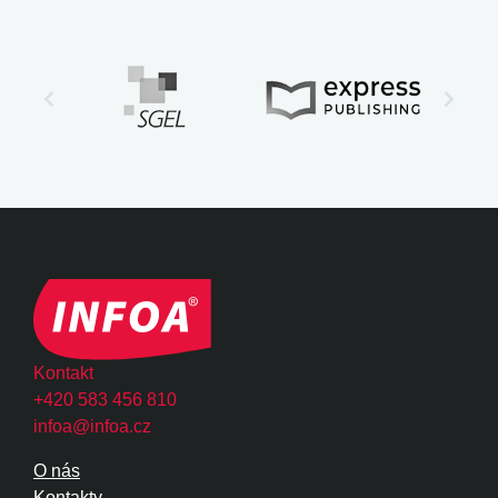
Kontakt
+420 583 456 810
infoa@infoa.cz
O nás
Kontakty