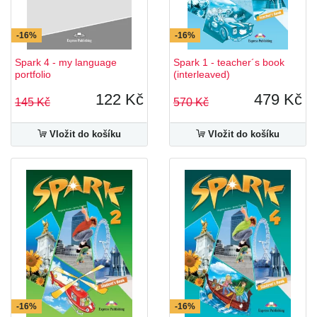
-16%
-16%
Spark 4 - my language
Spark 1 - teacher´s book
portfolio
(interleaved)
122 Kč
479 Kč
145 Kč
570 Kč
Vložit do košíku
Vložit do košíku
-16%
-16%