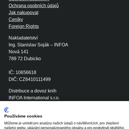
Ochrana osobních údajů
Jak nakupovat
Ceníky
Foreign Rights
Nakladatelství
Ing. Stanislav Soják – INFOA
Nová 141
789 72 Dubicko
IČ: 10656618
DIČ: CZ6410111499
Distribuce a dovoz knih
INFOA International s.r.o.
Družstevní 280
789 72 Dubicko
Používáme cookies
Můžeme je umístit pro analýzu našich údajů o návštěvnících, pro zlepšení
IČ: 26870886
našeho webu, ukázání personalizovaného obsahu a pro poskytnutí skvělého