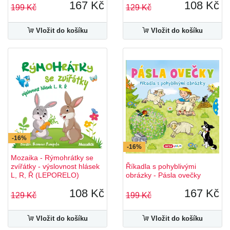
167 Kč
108 Kč
199 Kč
129 Kč
Vložit do košíku
Vložit do košíku
-16%
-16%
Mozaika - Rýmohrátky se
zvířátky - výslovnost hlásek
Říkadla s pohyblivými
L, R, Ř (LEPORELO)
obrázky - Pásla ovečky
108 Kč
167 Kč
129 Kč
199 Kč
Vložit do košíku
Vložit do košíku