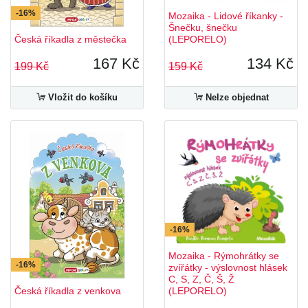
-16%
Mozaika - Lidové říkanky -
Šnečku, šnečku
Česká říkadla z městečka
(LEPORELO)
167 Kč
134 Kč
199 Kč
159 Kč
Vložit do košíku
Nelze objednat
-16%
Mozaika - Rýmohrátky se
-16%
zvířátky - výslovnost hlásek
C, S, Z, Č, Š, Ž
Česká říkadla z venkova
(LEPORELO)