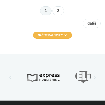
1
2
další
NAČÍST DALŠÍCH 20