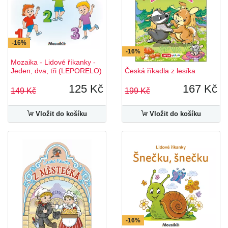
-16%
-16%
Mozaika - Lidové říkanky -
Jeden, dva, tři (LEPORELO)
Česká říkadla z lesíka
125 Kč
167 Kč
149 Kč
199 Kč
Vložit do košíku
Vložit do košíku
-16%