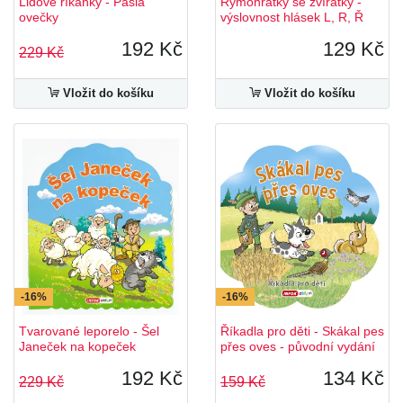
Lidové říkanky - Pásla
Rýmohrátky se zvířátky -
ovečky
výslovnost hlásek L, R, Ř
192 Kč
129 Kč
229 Kč
Vložit do košíku
Vložit do košíku
-16%
-16%
Tvarované leporelo - Šel
Říkadla pro děti - Skákal pes
Janeček na kopeček
přes oves - původní vydání
192 Kč
134 Kč
229 Kč
159 Kč