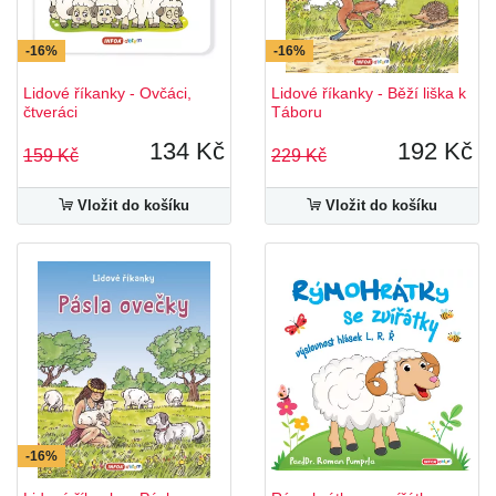
-16%
-16%
Lidové říkanky - Ovčáci,
Lidové říkanky - Běží liška k
čtveráci
Táboru
134 Kč
192 Kč
159 Kč
229 Kč
Vložit do košíku
Vložit do košíku
-16%