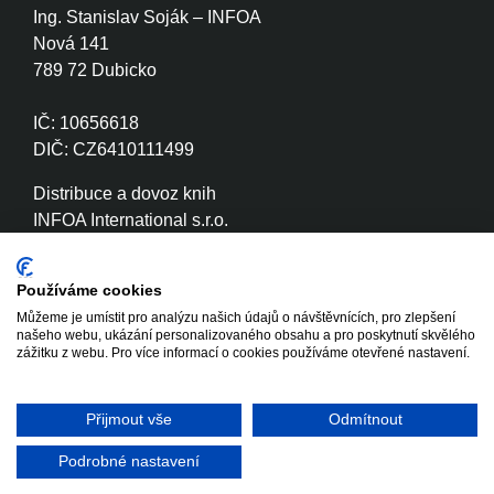
Ing. Stanislav Soják – INFOA
Nová 141
789 72 Dubicko
IČ: 10656618
DIČ: CZ6410111499
Distribuce a dovoz knih
INFOA International s.r.o.
Družstevní 280
789 72 Dubicko
Používáme cookies
Můžeme je umístit pro analýzu našich údajů o návštěvnících, pro zlepšení
IČ: 26870886
našeho webu, ukázání personalizovaného obsahu a pro poskytnutí skvělého
DIČ: CZ26870886
zážitku z webu. Pro více informací o cookies používáme otevřené nastavení.
Přijmout vše
Odmítnout
Copyright © 2020 - 2026 INFOA
Tvorba www stránek
International s.r.o.
Winternet
Podrobné nastavení