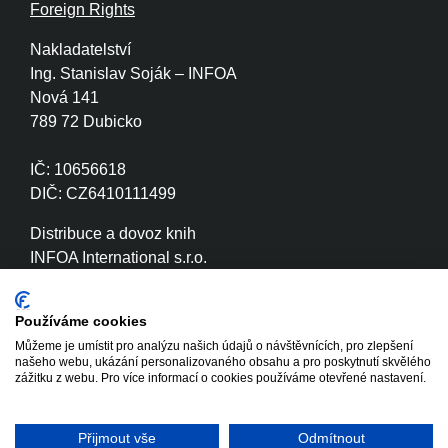
Foreign Rights
Nakladatelství
Ing. Stanislav Soják – INFOA
Nová 141
789 72 Dubicko
IČ: 10656618
DIČ: CZ6410111499
Distribuce a dovoz knih
INFOA International s.r.o.
Družstevní 280
789 72 Dubicko
Používáme cookies
Můžeme je umístit pro analýzu našich údajů o návštěvnících, pro zlepšení
IČ: 26870886
našeho webu, ukázání personalizovaného obsahu a pro poskytnutí skvělého
DIČ: CZ26870886
zážitku z webu. Pro více informací o cookies používáme otevřené nastavení.
Přijmout vše
Odmítnout