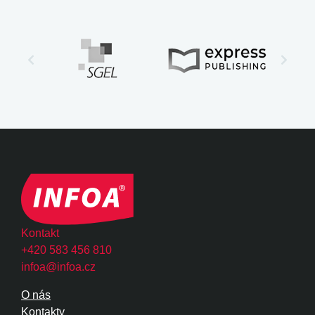
Kontakt
+420 583 456 810
infoa@infoa.cz
O nás
Kontakty