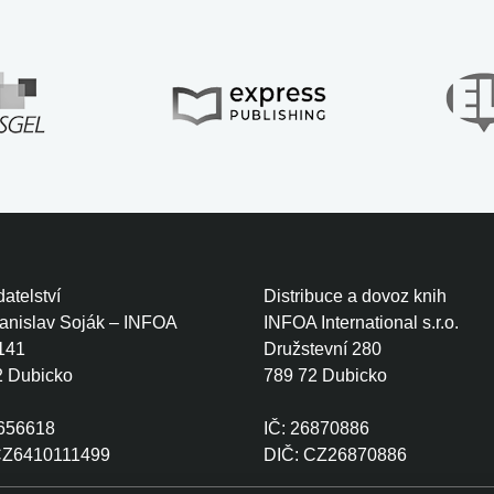
atelství
Distribuce a dovoz knih
tanislav Soják – INFOA
INFOA International s.r.o.
141
Družstevní 280
2 Dubicko
789 72 Dubicko
0656618
IČ: 26870886
CZ6410111499
DIČ: CZ26870886