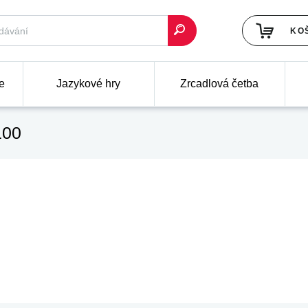
KO
e
Jazykové hry
Zrcadlová četba
100