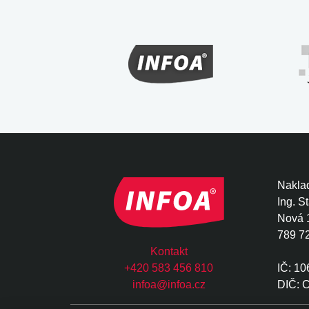
Naklad
Ing. S
Nová 
789 7
Kontakt
+420 583 456 810
IČ: 1
infoa@infoa.cz
DIČ: 