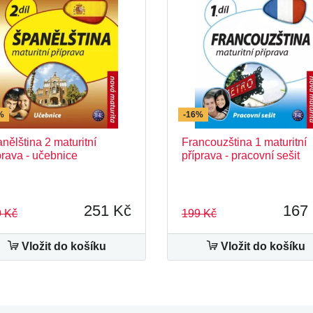
%
-16%
nělština 2 maturitní
Francouzština 1 maturitní
prava - učebnice
příprava - pracovní sešit
251 Kč
167
 Kč
199 Kč
Vložit do košíku
Vložit do košíku