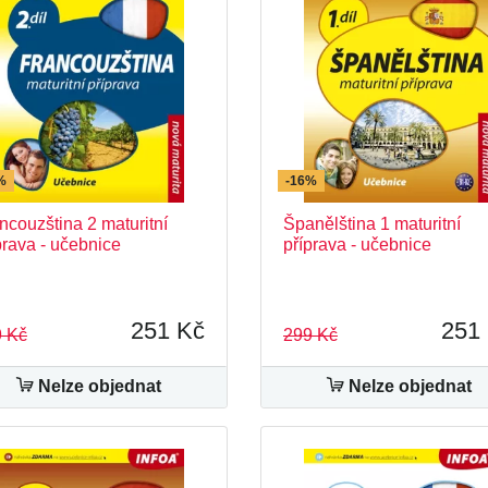
%
-16%
ncouzština 2 maturitní
Španělština 1 maturitní
prava - učebnice
příprava - učebnice
251 Kč
251
 Kč
299 Kč
Nelze objednat
Nelze objednat