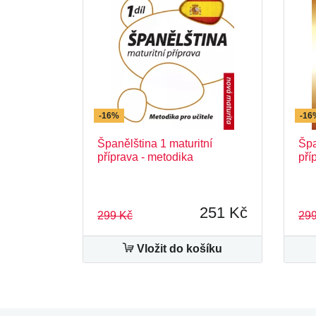
-16%
-16
Španělština 1 maturitní
Špa
příprava - metodika
pří
251 Kč
299 Kč
299
Vložit do košíku