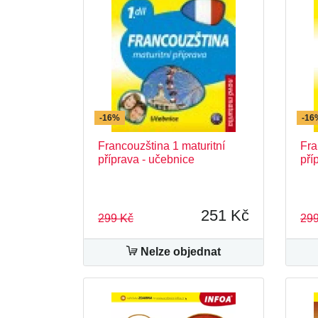
-16%
-16
Francouzština 1 maturitní
Fra
příprava - učebnice
pří
251 Kč
299 Kč
299
Nelze objednat