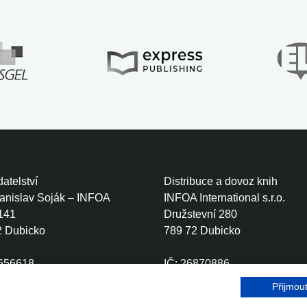
atelství
Distribuce a dovoz knih
tanislav Soják – INFOA
INFOA International s.r.o.
141
Družstevní 280
2 Dubicko
789 72 Dubicko
0656618
IČ: 26870886
CZ6410111499
DIČ: CZ26870886
Přijmou