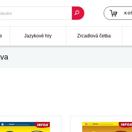
KO
e
Jazykové hry
Zrcadlová četba
ava