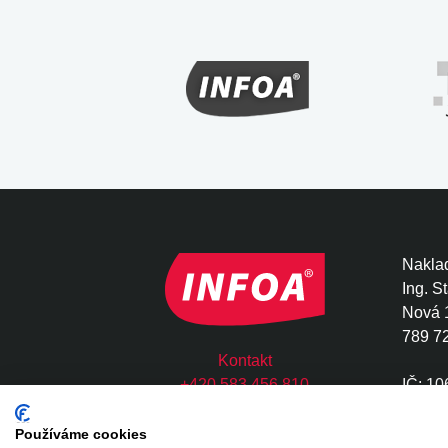
Naklad
Ing. S
Nová 
789 7
Kontakt
+420 583 456 810
IČ: 1
infoa@infoa.cz
DIČ: 
Používáme cookies