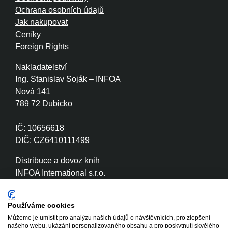
Ochrana osobních údajů
Jak nakupovat
Ceníky
Foreign Rights
Nakladatelství
Ing. Stanislav Soják – INFOA
Nová 141
789 72 Dubicko
IČ: 10656618
DIČ: CZ6410111499
Distribuce a dovoz knih
INFOA International s.r.o.
Družstevní 280
789 72 Dubicko
Používáme cookies
Můžeme je umístit pro analýzu našich údajů o návštěvnících, pro zlepšení
IČ: 26870886
našeho webu, ukázání personalizovaného obsahu a pro poskytnutí skvělého