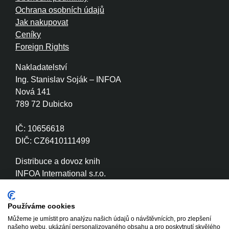
Ochrana osobních údajů
Jak nakupovat
Ceníky
Foreign Rights
Nakladatelství
Ing. Stanislav Soják – INFOA
Nová 141
789 72 Dubicko
IČ: 10656618
DIČ: CZ6410111499
Distribuce a dovoz knih
INFOA International s.r.o.
Družstevní 280
789 72 Dubicko
Používáme cookies
Můžeme je umístit pro analýzu našich údajů o návštěvnících, pro zlepšení
IČ: 26870886
našeho webu, ukázání personalizovaného obsahu a pro poskytnutí skvělého