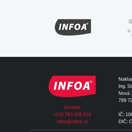
Naklad
Ing. S
Nová 
789 7
Kontakt
+420 583 456 810
IČ: 1
infoa@infoa.cz
DIČ: 