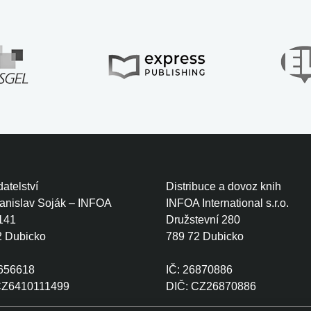
atelství
Distribuce a dovoz knih
tanislav Soják – INFOA
INFOA International s.r.o.
141
Družstevní 280
2 Dubicko
789 72 Dubicko
0656618
IČ: 26870886
CZ6410111499
DIČ: CZ26870886