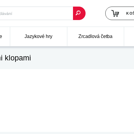
KO
e
Jazykové hry
Zrcadlová četba
i klopami