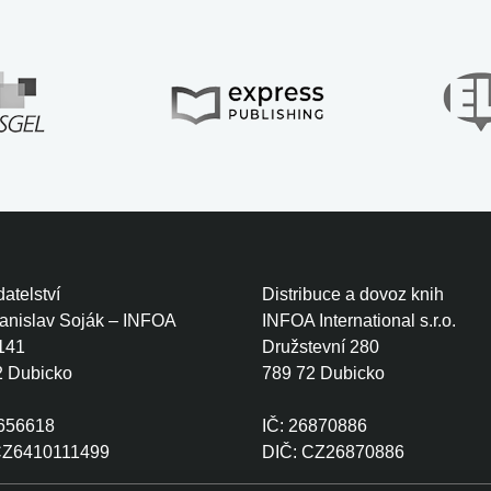
atelství
Distribuce a dovoz knih
tanislav Soják – INFOA
INFOA International s.r.o.
141
Družstevní 280
2 Dubicko
789 72 Dubicko
0656618
IČ: 26870886
CZ6410111499
DIČ: CZ26870886