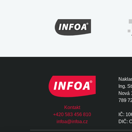
Naklad
Ing. S
Nová 
789 7
Kontakt
+420 583 456 810
IČ: 1
infoa@infoa.cz
DIČ: 