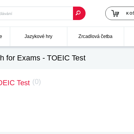
KO
e
Jazykové hry
Zrcadlová četba
sh for Exams - TOEIC Test
(0)
TOEIC Test