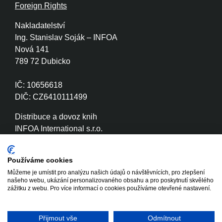
Foreign Rights
Nakladatelství
Ing. Stanislav Soják – INFOA
Nová 141
789 72 Dubicko
IČ: 10656618
DIČ: CZ6410111499
Distribuce a dovoz knih
INFOA International s.r.o.
Družstevní 280
789 72 Dubicko
Používáme cookies
Můžeme je umístit pro analýzu našich údajů o návštěvnících, pro zlepšení
IČ: 26870886
našeho webu, ukázání personalizovaného obsahu a pro poskytnutí skvělého
DIČ: CZ26870886
zážitku z webu. Pro více informací o cookies používáme otevřené nastavení.
Přijmout vše
Odmítnout