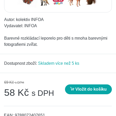
Autor:
kolektiv INFOA
Vydavatel:
INFOA
Barevné rozkládací leporelo pro děti s mnoha barevnými
fotografiemi zvířat.
Dostupnost zboží:
Skladem více než 5 ks
69 Kč
s DPH
Vložit do košíku
58 Kč
s DPH
EAN:
9788072407651