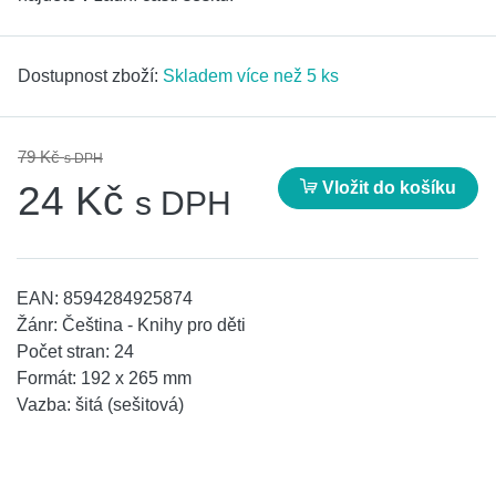
Dostupnost zboží:
Skladem více než 5 ks
79 Kč
s DPH
Vložit do košíku
24 Kč
s DPH
EAN:
8594284925874
Žánr:
Čeština - Knihy pro děti
Počet stran:
24
Formát:
192 x 265 mm
Vazba:
šitá (sešitová)