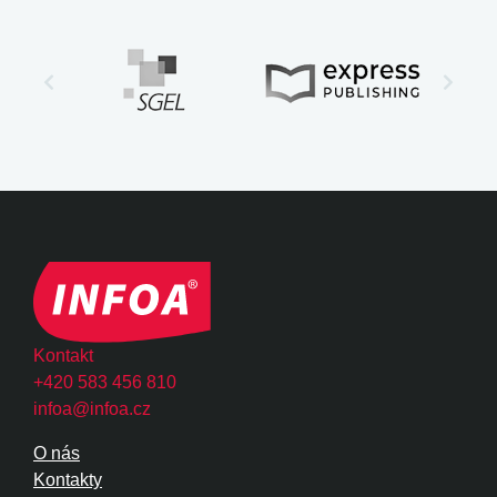
Kontakt
+420 583 456 810
infoa@infoa.cz
O nás
Kontakty