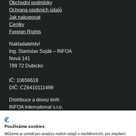
Obchodní podmínky
Ochrana osobních údajů
Jak nakupovat
Ceníky
Foreign Rights
Nakladatelství
Ing. Stanislav Soják – INFOA
Nová 141
789 72 Dubicko
IČ: 10656618
DIČ: CZ6410111499
Distribuce a dovoz knih
INFOA International s.r.o.
Družstevní 280
789 72 Dubicko
Používáme cookies
Můžeme je umístit pro analýzu našich údajů o návštěvnících, pro zlepšení