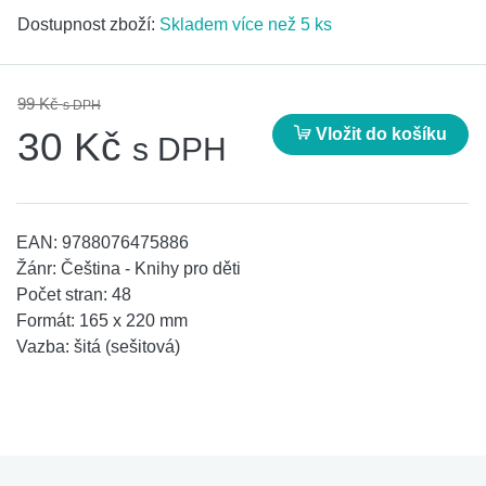
Dostupnost zboží:
Skladem více než 5 ks
99 Kč
s DPH
Vložit do košíku
30 Kč
s DPH
EAN:
9788076475886
Žánr:
Čeština - Knihy pro děti
Počet stran:
48
Formát:
165 x 220 mm
Vazba:
šitá (sešitová)