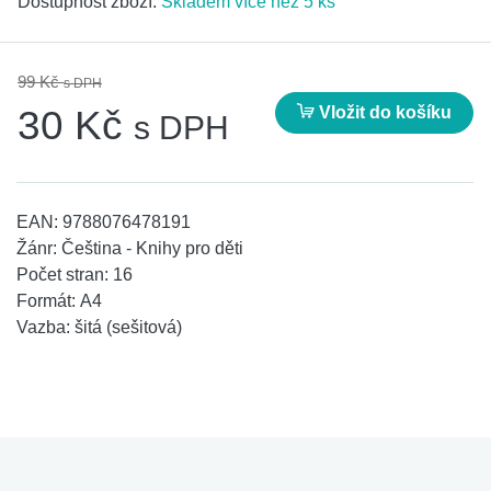
Dostupnost zboží:
Skladem více než 5 ks
99 Kč
s DPH
Vložit do košíku
30 Kč
s DPH
EAN:
9788076478191
Žánr:
Čeština - Knihy pro děti
Počet stran:
16
Formát:
A4
Vazba:
šitá (sešitová)