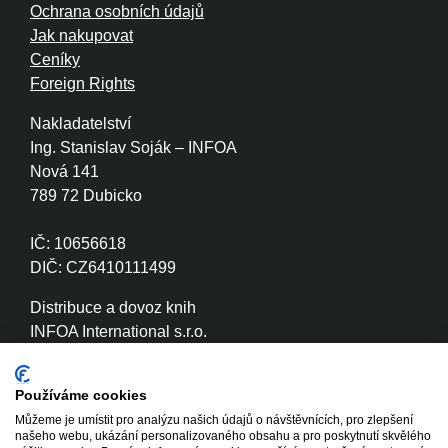
Ochrana osobních údajů
Jak nakupovat
Ceníky
Foreign Rights
Nakladatelství
Ing. Stanislav Soják – INFOA
Nová 141
789 72 Dubicko
IČ: 10656618
DIČ: CZ6410111499
Distribuce a dovoz knih
INFOA International s.r.o.
Družstevní 280
789 72 Dubicko
Používáme cookies
Můžeme je umístit pro analýzu našich údajů o návštěvnících, pro zlepšení
IČ: 26870886
našeho webu, ukázání personalizovaného obsahu a pro poskytnutí skvělého