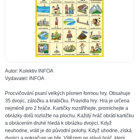
Autor:
Kolektiv INFOA
Vydavatel:
INFOA
Procvičování psaní velkých písmen formou hry. Obsahuje
35 dvojic, záložku a krabičku. Pravidla hry: Hra je určena
nejméně pro 2 hráče. Kartičky rozstříhejte, promíchejte a
obrázky dolů rozložte na plochu. Každý hráč obrátí kartičku
a obrácením druhé hledá k obrázku dvojici. Když
neuhodne, vrátí je do původní polohy. Když uhodne, získá
dvojici a pokračuje ve hře. Vítězem se stává hráč, který