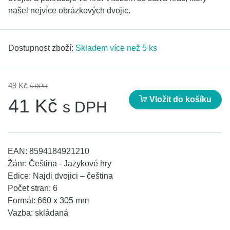
našel nejvíce obrázkových dvojic.
Dostupnost zboží:
Skladem více než 5 ks
49 Kč
s DPH
Vložit do košíku
41 Kč
s DPH
EAN:
8594184921210
Žánr:
Čeština - Jazykové hry
Edice:
Najdi dvojici – čeština
Počet stran:
6
Formát:
660 x 305 mm
Vazba:
skládaná