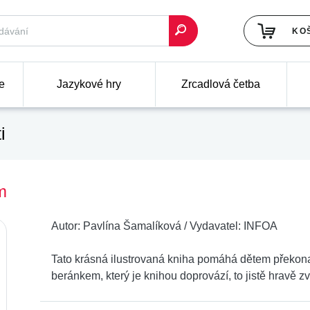
KO
e
Jazykové hry
Zrcadlová četba
i
m
Autor:
Pavlína Šamalíková
/
Vydavatel:
INFOA
Tato krásná ilustrovaná kniha pomáhá dětem překona
beránkem, který je knihou doprovází, to jistě hravě z