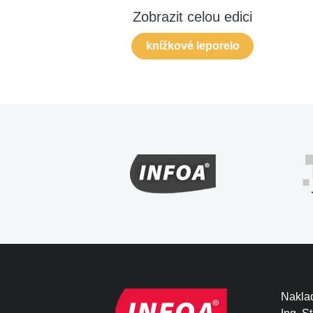
Zobrazit celou edici
knížkové leporelo
Naklad