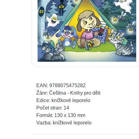
EAN:
9788075475282
Žánr:
Čeština - Knihy pro děti
Edice:
knížkové leporelo
Počet stran:
14
Formát:
130 x 130 mm
Vazba:
knížkové leporelo