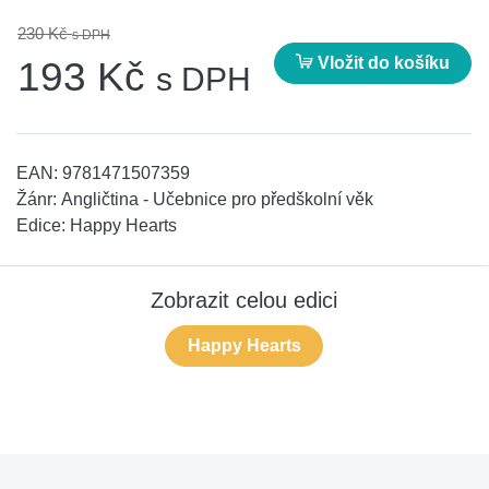
230 Kč
s DPH
Vložit do košíku
193 Kč
s DPH
EAN:
9781471507359
Žánr:
Angličtina - Učebnice pro předškolní věk
Edice:
Happy Hearts
Zobrazit celou edici
Happy Hearts