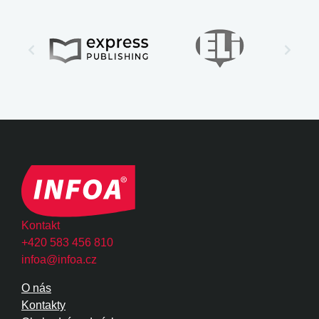
Kontakt
+420 583 456 810
infoa@infoa.cz
O nás
Kontakty