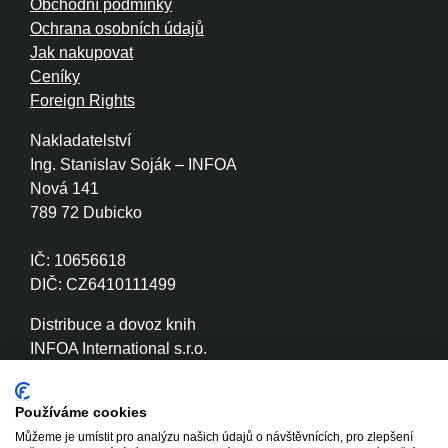
Obchodní podmínky
Ochrana osobních údajů
Jak nakupovat
Ceníky
Foreign Rights
Nakladatelství
Ing. Stanislav Soják – INFOA
Nová 141
789 72 Dubicko
IČ: 10656618
DIČ: CZ6410111499
Distribuce a dovoz knih
INFOA International s.r.o.
Družstevní 280
789 72 Dubicko
Používáme cookies
Můžeme je umístit pro analýzu našich údajů o návštěvnících, pro zlepšení
IČ: 26870886